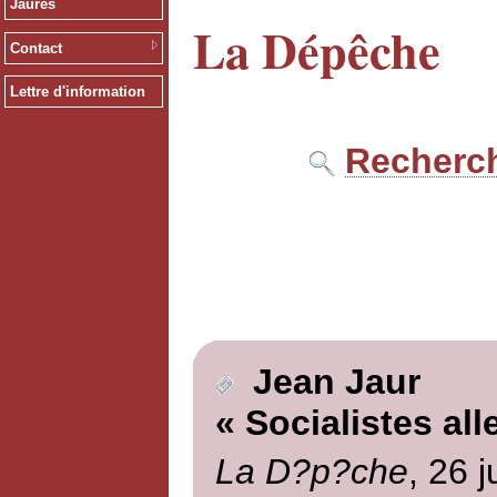
Jaurès
La Dépêche
Contact
Lettre d'information
Recherch
Jean Jaur
« Socialistes al
La D?p?che
, 26 