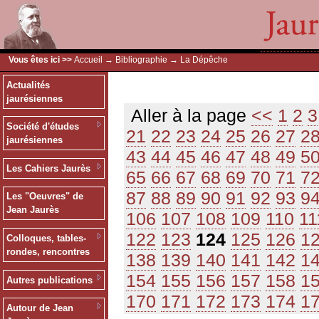
Vous êtes ici >>
Accueil
→
Bibliographie
→ La Dépêche
Actualités
jaurésiennes
Aller à la page
<<
1
2
3
Société d'études
21
22
23
24
25
26
27
2
jaurésiennes
43
44
45
46
47
48
49
5
Les Cahiers Jaurès
65
66
67
68
69
70
71
7
87
88
89
90
91
92
93
9
Les "Oeuvres" de
Jean Jaurès
106
107
108
109
110
11
122
123
124
125
126
1
Colloques, tables-
rondes, rencontres
138
139
140
141
142
1
154
155
156
157
158
1
Autres publications
170
171
172
173
174
1
Autour de Jean