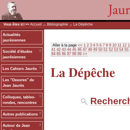
Vous êtes ici >>
Accueil
→
Bibliographie
→ La Dépêche
Actualités
jaurésiennes
Aller à la page
<<
1
2
3
4
5
6
7
8
9
10
11
12
1
41
42
43
44
45
46
47
48
49
50
51
52
53
54
55
Société d'études
84
85
86
87
88
89
>>
jaurésiennes
La Dépêche
Les Cahiers Jaurès
Les "Oeuvres" de
Jean Jaurès
Colloques, tables-
Recherch
rondes, rencontres
Autres publications
Autour de Jean