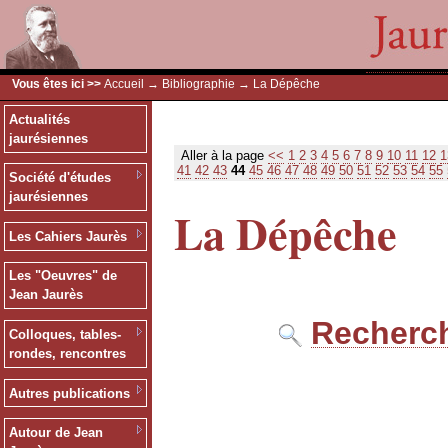
Vous êtes ici >>
Accueil
→
Bibliographie
→ La Dépêche
Actualités
jaurésiennes
Aller à la page
<<
1
2
3
4
5
6
7
8
9
10
11
12
1
41
42
43
44
45
46
47
48
49
50
51
52
53
54
55
Société d'études
jaurésiennes
La Dépêche
Les Cahiers Jaurès
Les "Oeuvres" de
Jean Jaurès
Recherch
Colloques, tables-
rondes, rencontres
Autres publications
Autour de Jean