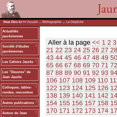
Vous êtes ici >>
Accueil
→
Bibliographie
→ La Dépêche
Actualités
jaurésiennes
Aller à la page
<<
1
2
3
Société d'études
21
22
23
24
25
26
27
2
jaurésiennes
43
44
45
46
47
48
49
5
Les Cahiers Jaurès
65
66
67
68
69
70
71
7
87
88
89
90
91
92
93
9
Les "Oeuvres" de
Jean Jaurès
106
107
108
109
110
11
122
123
124
125
126
1
Colloques, tables-
rondes, rencontres
138
139
140
141
142
1
154
155
156
157
158
1
Autres publications
170
171
172
173
174
1
Autour de Jean