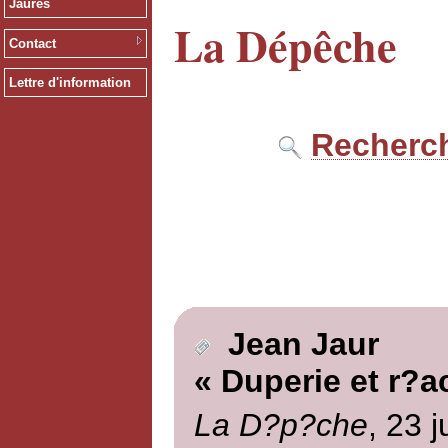
Jaurès
La Dépêche
Contact
Lettre d'information
Recherch
Jean Jaur
« Duperie et r?a
La D?p?che
, 23 