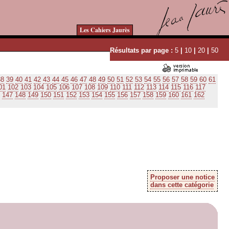
Les Cahiers Jaurès
Résultats par page :
5
|
10
|
20
|
50
38
39
40
41
42
43
44
45
46
47
48
49
50
51
52
53
54
55
56
57
58
59
60
61
01
102
103
104
105
106
107
108
109
110
111
112
113
114
115
116
117
147
148
149
150
151
152
153
154
155
156
157
158
159
160
161
162
Proposer une notice
dans cette catégorie