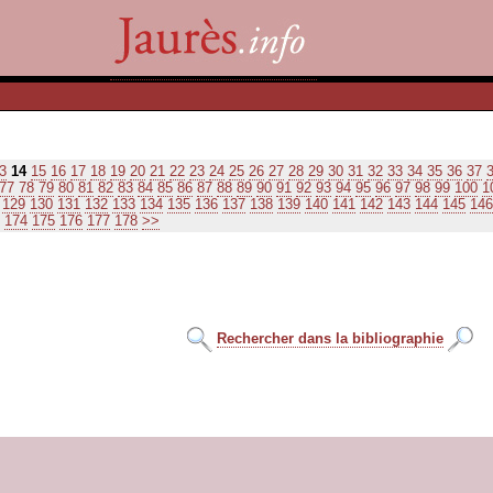
3
14
15
16
17
18
19
20
21
22
23
24
25
26
27
28
29
30
31
32
33
34
35
36
37
77
78
79
80
81
82
83
84
85
86
87
88
89
90
91
92
93
94
95
96
97
98
99
100
1
129
130
131
132
133
134
135
136
137
138
139
140
141
142
143
144
145
146
174
175
176
177
178
>>
Rechercher dans la bibliographie