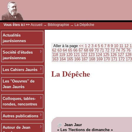
Vous êtes ici >>
Accueil
→
Bibliographie
→ La Dépêche
Actualités
jaurésiennes
Aller à la page
<<
1
2
3
4
5
6
7
8
9
10
11
12
1
62
63
64
65
66
67
68
69
70
71
72
73
74
75
76
Société d'études
118
119
120
121
122
123
124
125
126
127
128
jaurésiennes
163
164
165
166
167
168
169
170
171
172
173
Les Cahiers Jaurès
La Dépêche
Les "Oeuvres" de
Jean Jaurès
Colloques, tables-
rondes, rencontres
Autres publications
Jean Jaur
Autour de Jean
« Les ?lections de dimanche »