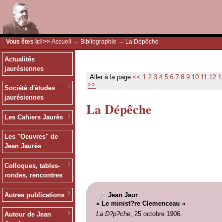
Vous êtes ici >>
Accueil
→
Bibliographie
→ La Dépêche
Actualités
jaurésiennes
Aller à la page
<<
1
2
3
4
5
6
7
8
9
10
11
12
1
>>
Société d'études
jaurésiennes
La Dépêche
Les Cahiers Jaurès
Les "Oeuvres" de
Jean Jaurès
Colloques, tables-
rondes, rencontres
Autres publications
Jean Jaur
« Le minist?re Clemenceau »
La D?p?che
, 25 octobre 1906.
Autour de Jean