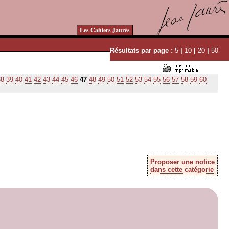
Les Cahiers Jaurès
Résultats par page :
5
|
10
|
20
|
50
38
39
40
41
42
43
44
45
46
47
48
49
50
51
52
53
54
55
56
57
58
59
60
Proposer une notice
dans cette catégorie