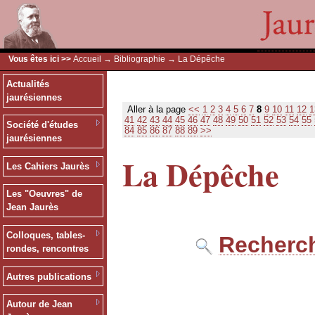
Vous êtes ici >>
Accueil
→
Bibliographie
→ La Dépêche
Actualités
jaurésiennes
Aller à la page
<<
1
2
3
4
5
6
7
8
9
10
11
12
1
41
42
43
44
45
46
47
48
49
50
51
52
53
54
55
Société d'études
84
85
86
87
88
89
>>
jaurésiennes
La Dépêche
Les Cahiers Jaurès
Les "Oeuvres" de
Jean Jaurès
Colloques, tables-
Recherch
rondes, rencontres
Autres publications
Autour de Jean