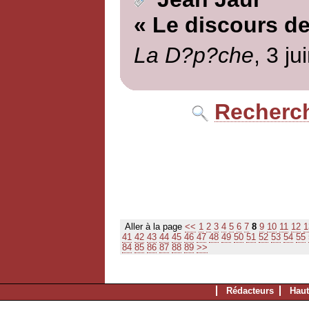
« Le discours de
La D?p?che
, 3 ju
Recherch
Aller à la page
<<
1
2
3
4
5
6
7
8
9
10
11
12
1
41
42
43
44
45
46
47
48
49
50
51
52
53
54
55
84
85
86
87
88
89
>>
Rédacteurs
Haut