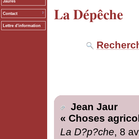
Jaurès
La Dépêche
Contact
Lettre d'information
Recherch
Jean Jaur
« Choses agrico
La D?p?che
, 8 av