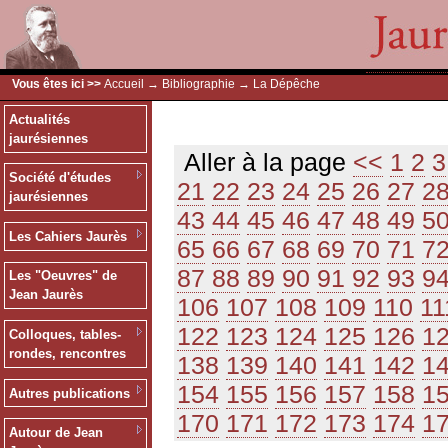
Vous êtes ici >>
Accueil
→
Bibliographie
→ La Dépêche
Actualités
jaurésiennes
Aller à la page
<<
1
2
3
Société d'études
21
22
23
24
25
26
27
2
jaurésiennes
43
44
45
46
47
48
49
5
Les Cahiers Jaurès
65
66
67
68
69
70
71
7
87
88
89
90
91
92
93
9
Les "Oeuvres" de
Jean Jaurès
106
107
108
109
110
11
122
123
124
125
126
1
Colloques, tables-
rondes, rencontres
138
139
140
141
142
1
154
155
156
157
158
1
Autres publications
170
171
172
173
174
1
Autour de Jean