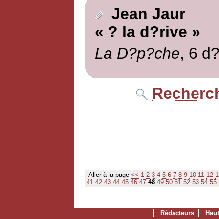
Jean Jaur
« ? la d?rive »
La D?p?che
, 6 d
Recherch
Aller à la page
<<
1
2
3
4
5
6
7
8
9
10
11
12
1
41
42
43
44
45
46
47
48
49
50
51
52
53
54
55
Rédacteurs
Haut