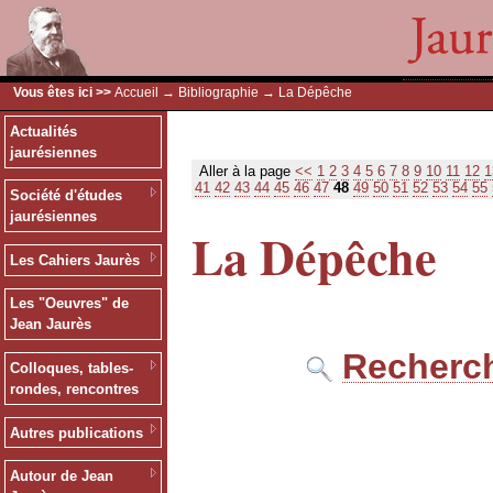
Vous êtes ici >>
Accueil
→
Bibliographie
→ La Dépêche
Actualités
jaurésiennes
Aller à la page
<<
1
2
3
4
5
6
7
8
9
10
11
12
1
41
42
43
44
45
46
47
48
49
50
51
52
53
54
55
Société d'études
jaurésiennes
La Dépêche
Les Cahiers Jaurès
Les "Oeuvres" de
Jean Jaurès
Recherch
Colloques, tables-
rondes, rencontres
Autres publications
Autour de Jean