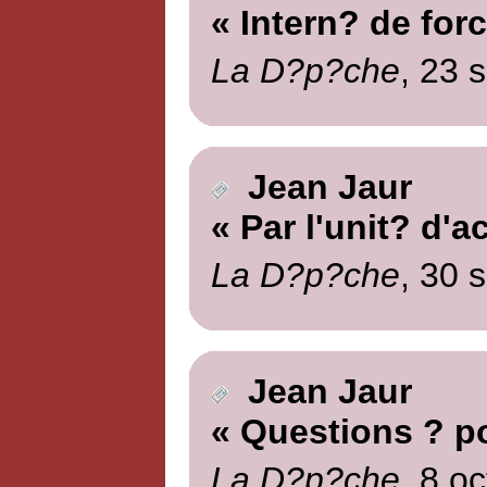
« Intern? de forc
La D?p?che
, 23 
Jean Jaur
« Par l'unit? d'a
La D?p?che
, 30 
Jean Jaur
« Questions ? p
La D?p?che
, 8 o