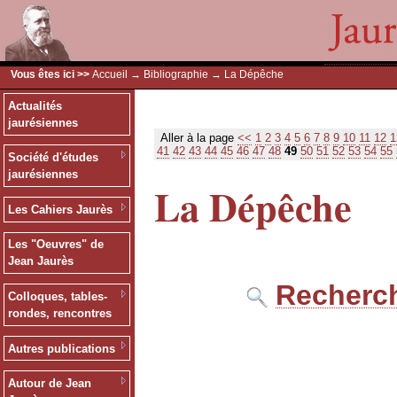
Vous êtes ici >>
Accueil
→
Bibliographie
→ La Dépêche
Actualités
jaurésiennes
Aller à la page
<<
1
2
3
4
5
6
7
8
9
10
11
12
1
41
42
43
44
45
46
47
48
49
50
51
52
53
54
55
Société d'études
jaurésiennes
La Dépêche
Les Cahiers Jaurès
Les "Oeuvres" de
Jean Jaurès
Recherch
Colloques, tables-
rondes, rencontres
Autres publications
Autour de Jean