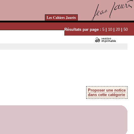
Les Cahiers Jaurès
Résultats par page :
5
|
10
|
20
|
50
Proposer une notice
dans cette catégorie