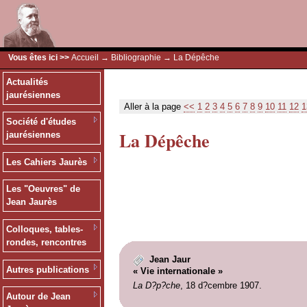
Vous êtes ici >>
Accueil
→
Bibliographie
→ La Dépêche
Actualités
jaurésiennes
Aller à la page
<<
1
2
3
4
5
6
7
8
9
10
11
12
1
Société d'études
La Dépêche
jaurésiennes
Les Cahiers Jaurès
Les "Oeuvres" de
Jean Jaurès
Colloques, tables-
rondes, rencontres
Jean Jaur
Autres publications
« Vie internationale »
La D?p?che
, 18 d?cembre 1907.
Autour de Jean