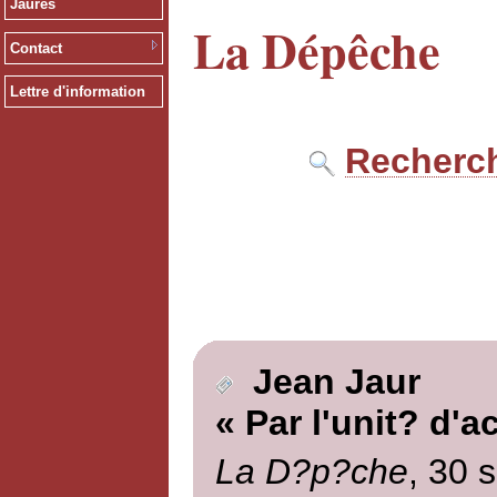
Jaurès
La Dépêche
Contact
Lettre d'information
Recherch
Jean Jaur
« Par l'unit? d'a
La D?p?che
, 30 