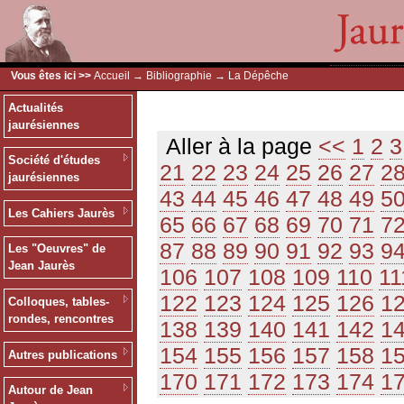
Vous êtes ici >>
Accueil
→
Bibliographie
→ La Dépêche
Actualités
jaurésiennes
Aller à la page
<<
1
2
3
Société d'études
21
22
23
24
25
26
27
2
jaurésiennes
43
44
45
46
47
48
49
5
Les Cahiers Jaurès
65
66
67
68
69
70
71
7
87
88
89
90
91
92
93
9
Les "Oeuvres" de
Jean Jaurès
106
107
108
109
110
11
122
123
124
125
126
1
Colloques, tables-
rondes, rencontres
138
139
140
141
142
1
154
155
156
157
158
1
Autres publications
170
171
172
173
174
1
Autour de Jean