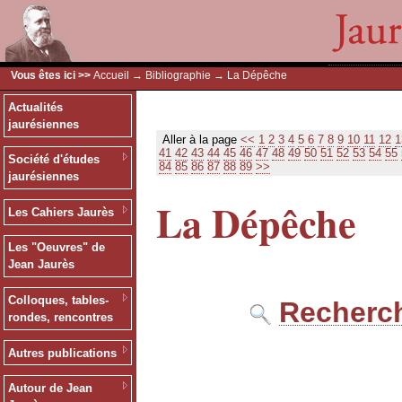
Vous êtes ici >>
Accueil
→
Bibliographie
→ La Dépêche
Actualités
jaurésiennes
Aller à la page
<<
1
2
3
4
5
6
7
8
9
10
11
12
1
41
42
43
44
45
46
47
48
49
50
51
52
53
54
55
Société d'études
84
85
86
87
88
89
>>
jaurésiennes
La Dépêche
Les Cahiers Jaurès
Les "Oeuvres" de
Jean Jaurès
Colloques, tables-
Recherch
rondes, rencontres
Autres publications
Autour de Jean