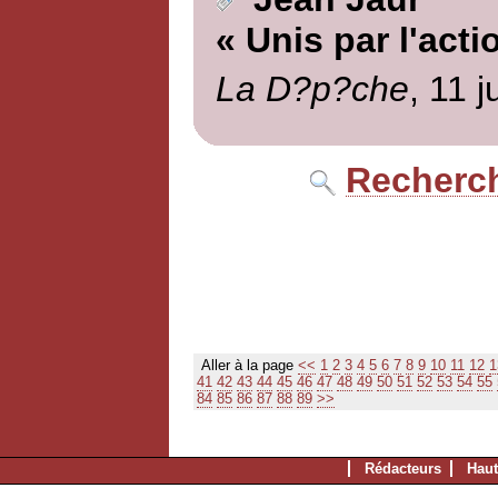
« Unis par l'acti
La D?p?che
, 11 j
Recherch
Aller à la page
<<
1
2
3
4
5
6
7
8
9
10
11
12
1
41
42
43
44
45
46
47
48
49
50
51
52
53
54
55
84
85
86
87
88
89
>>
Rédacteurs
Haut