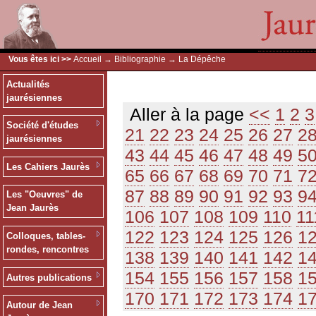
Vous êtes ici >>
Accueil
→
Bibliographie
→ La Dépêche
Actualités
jaurésiennes
Aller à la page
<<
1
2
3
Société d'études
21
22
23
24
25
26
27
2
jaurésiennes
43
44
45
46
47
48
49
5
Les Cahiers Jaurès
65
66
67
68
69
70
71
7
87
88
89
90
91
92
93
9
Les "Oeuvres" de
Jean Jaurès
106
107
108
109
110
11
122
123
124
125
126
1
Colloques, tables-
rondes, rencontres
138
139
140
141
142
1
154
155
156
157
158
1
Autres publications
170
171
172
173
174
1
Autour de Jean