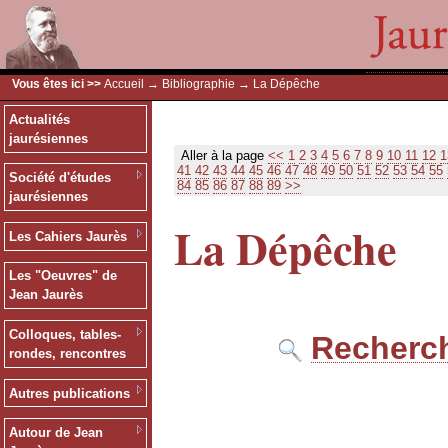
Vous êtes ici >>
Accueil
→
Bibliographie
→ La Dépêche
Actualités
jaurésiennes
Aller à la page
<<
1
2
3
4
5
6
7
8
9
10
11
12
1
41
42
43
44
45
46
47
48
49
50
51
52
53
54
55
Société d'études
84
85
86
87
88
89
>>
jaurésiennes
La Dépêche
Les Cahiers Jaurès
Les "Oeuvres" de
Jean Jaurès
Colloques, tables-
Recherch
rondes, rencontres
Autres publications
Autour de Jean