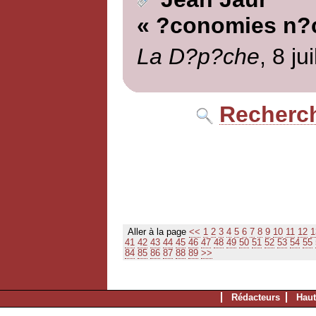
« ?conomies n?c
La D?p?che
, 8 ju
Recherch
Aller à la page
<<
1
2
3
4
5
6
7
8
9
10
11
12
1
41
42
43
44
45
46
47
48
49
50
51
52
53
54
55
84
85
86
87
88
89
>>
Rédacteurs
Haut