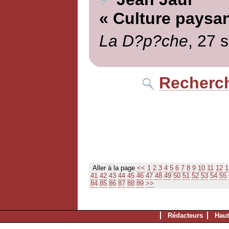
« Culture paysa
La D?p?che
, 27 
Recherch
Aller à la page
<<
1
2
3
4
5
6
7
8
9
10
11
12
1
41
42
43
44
45
46
47
48
49
50
51
52
53
54
55
84
85
86
87
88
89
>>
Rédacteurs
Haut