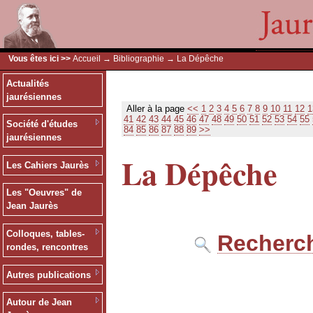
Vous êtes ici >>
Accueil
→
Bibliographie
→ La Dépêche
Actualités
jaurésiennes
Aller à la page
<<
1
2
3
4
5
6
7
8
9
10
11
12
1
41
42
43
44
45
46
47
48
49
50
51
52
53
54
55
Société d'études
84
85
86
87
88
89
>>
jaurésiennes
La Dépêche
Les Cahiers Jaurès
Les "Oeuvres" de
Jean Jaurès
Colloques, tables-
Recherch
rondes, rencontres
Autres publications
Autour de Jean