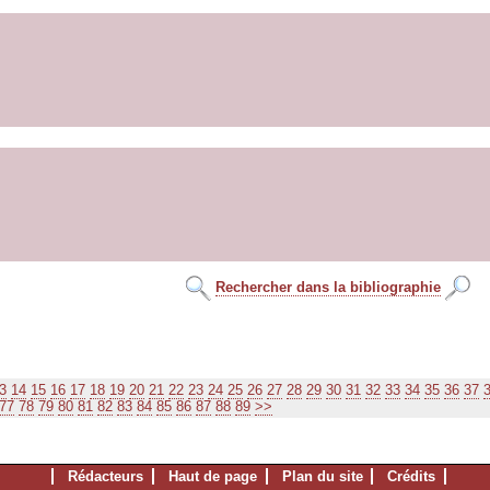
Rechercher dans la bibliographie
3
14
15
16
17
18
19
20
21
22
23
24
25
26
27
28
29
30
31
32
33
34
35
36
37
77
78
79
80
81
82
83
84
85
86
87
88
89
>>
Rédacteurs
Haut de page
Plan du site
Crédits