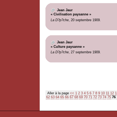
Jean Jaur
« Civilisation paysanne »
La D?p?che
, 20 septembre 1909.
Jean Jaur
« Culture paysanne »
La D?p?che
, 27 septembre 1909.
Aller à la page
<<
1
2
3
4
5
6
7
8
9
10
11
12
1
62
63
64
65
66
67
68
69
70
71
72
73
74
75
76