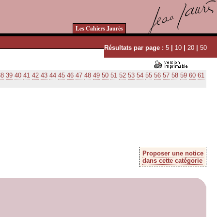
Les Cahiers Jaurès
Résultats par page :
5
|
10
|
20
|
50
38
39
40
41
42
43
44
45
46
47
48
49
50
51
52
53
54
55
56
57
58
59
60
61
Proposer une notice
dans cette catégorie