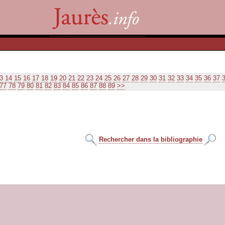
3
14
15
16
17
18
19
20
21
22
23
24
25
26
27
28
29
30
31
32
33
34
35
36
37
77
78
79
80
81
82
83
84
85
86
87
88
89
>>
Rechercher dans la bibliographie