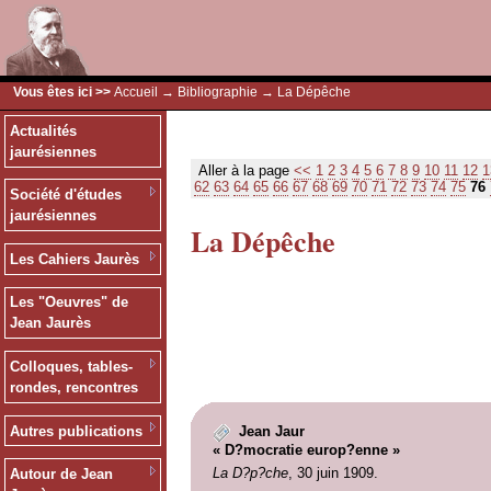
Vous êtes ici >>
Accueil
→
Bibliographie
→ La Dépêche
Actualités
jaurésiennes
Aller à la page
<<
1
2
3
4
5
6
7
8
9
10
11
12
1
62
63
64
65
66
67
68
69
70
71
72
73
74
75
76
Société d'études
jaurésiennes
La Dépêche
Les Cahiers Jaurès
Les "Oeuvres" de
Jean Jaurès
Colloques, tables-
rondes, rencontres
Autres publications
Jean Jaur
« D?mocratie europ?enne »
La D?p?che
, 30 juin 1909.
Autour de Jean