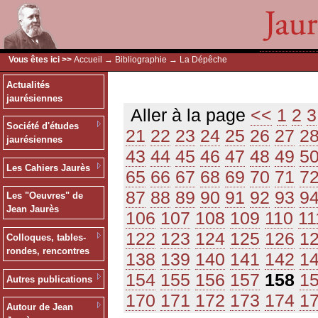
Vous êtes ici >>
Accueil
→
Bibliographie
→ La Dépêche
Actualités
jaurésiennes
Aller à la page
<<
1
2
3
Société d'études
21
22
23
24
25
26
27
2
jaurésiennes
43
44
45
46
47
48
49
5
Les Cahiers Jaurès
65
66
67
68
69
70
71
7
87
88
89
90
91
92
93
9
Les "Oeuvres" de
Jean Jaurès
106
107
108
109
110
11
122
123
124
125
126
1
Colloques, tables-
rondes, rencontres
138
139
140
141
142
1
154
155
156
157
158
1
Autres publications
170
171
172
173
174
1
Autour de Jean