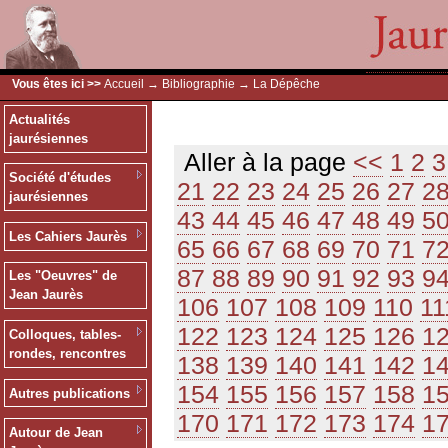
Vous êtes ici >>
Accueil
→
Bibliographie
→ La Dépêche
Actualités
jaurésiennes
Aller à la page
<<
1
2
3
Société d'études
21
22
23
24
25
26
27
2
jaurésiennes
43
44
45
46
47
48
49
5
Les Cahiers Jaurès
65
66
67
68
69
70
71
7
87
88
89
90
91
92
93
9
Les "Oeuvres" de
Jean Jaurès
106
107
108
109
110
11
122
123
124
125
126
1
Colloques, tables-
rondes, rencontres
138
139
140
141
142
1
154
155
156
157
158
1
Autres publications
170
171
172
173
174
1
Autour de Jean