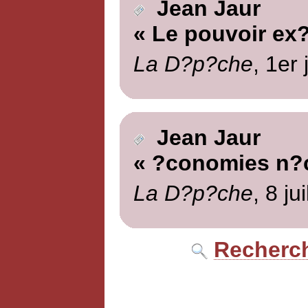
Jean Jaur
« Le pouvoir ex?
La D?p?che
, 1er 
Jean Jaur
« ?conomies n?c
La D?p?che
, 8 ju
Recherch