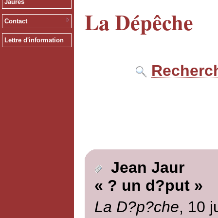
Jaurès
La Dépêche
Contact
Lettre d'information
Recherch
Jean Jaur
« ? un d?put »
La D?p?che
, 10 