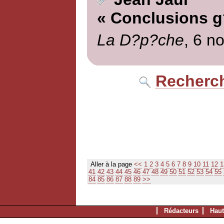
« Conclusions g
La D?p?che
, 6 n
Recherch
Aller à la page
<<
1
2
3
4
5
6
7
8
9
10
11
12
1
41
42
43
44
45
46
47
48
49
50
51
52
53
54
55
84
85
86
87
88
89
>>
Rédacteurs
Haut