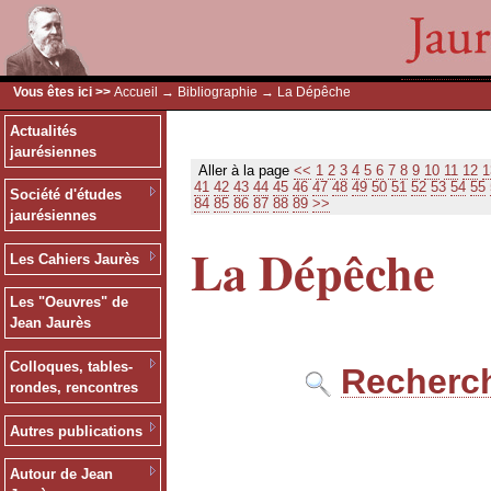
Vous êtes ici >>
Accueil
→
Bibliographie
→ La Dépêche
Actualités
jaurésiennes
Aller à la page
<<
1
2
3
4
5
6
7
8
9
10
11
12
1
41
42
43
44
45
46
47
48
49
50
51
52
53
54
55
Société d'études
84
85
86
87
88
89
>>
jaurésiennes
La Dépêche
Les Cahiers Jaurès
Les "Oeuvres" de
Jean Jaurès
Colloques, tables-
Recherch
rondes, rencontres
Autres publications
Autour de Jean