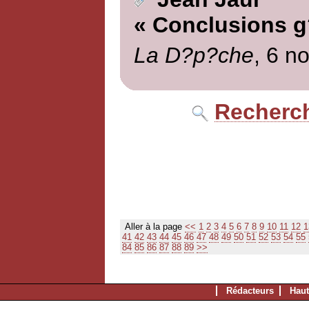
« Conclusions g
La D?p?che
, 6 n
Recherch
Aller à la page
<<
1
2
3
4
5
6
7
8
9
10
11
12
1
41
42
43
44
45
46
47
48
49
50
51
52
53
54
55
84
85
86
87
88
89
>>
Rédacteurs
Haut