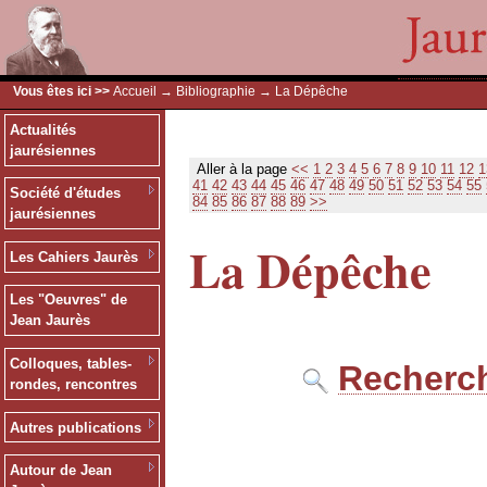
Vous êtes ici >>
Accueil
→
Bibliographie
→ La Dépêche
Actualités
jaurésiennes
Aller à la page
<<
1
2
3
4
5
6
7
8
9
10
11
12
1
41
42
43
44
45
46
47
48
49
50
51
52
53
54
55
Société d'études
84
85
86
87
88
89
>>
jaurésiennes
La Dépêche
Les Cahiers Jaurès
Les "Oeuvres" de
Jean Jaurès
Colloques, tables-
Recherch
rondes, rencontres
Autres publications
Autour de Jean