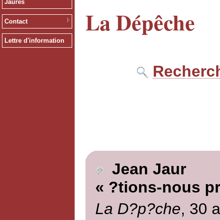
Jaurès
La Dépêche
Contact
Lettre d'information
Recherch
Jean Jaur
« ?tions-nous p
La D?p?che
, 30 