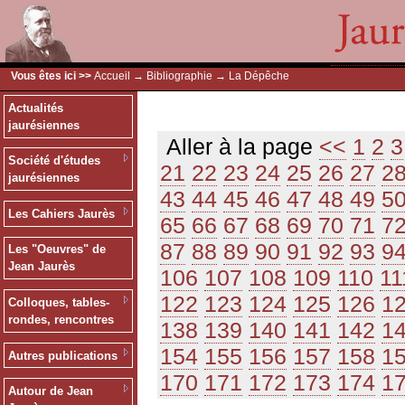
Vous êtes ici >>
Accueil
→
Bibliographie
→ La Dépêche
Actualités
jaurésiennes
Aller à la page
<<
1
2
3
Société d'études
21
22
23
24
25
26
27
2
jaurésiennes
43
44
45
46
47
48
49
5
Les Cahiers Jaurès
65
66
67
68
69
70
71
7
87
88
89
90
91
92
93
9
Les "Oeuvres" de
Jean Jaurès
106
107
108
109
110
11
122
123
124
125
126
1
Colloques, tables-
rondes, rencontres
138
139
140
141
142
1
154
155
156
157
158
1
Autres publications
170
171
172
173
174
1
Autour de Jean