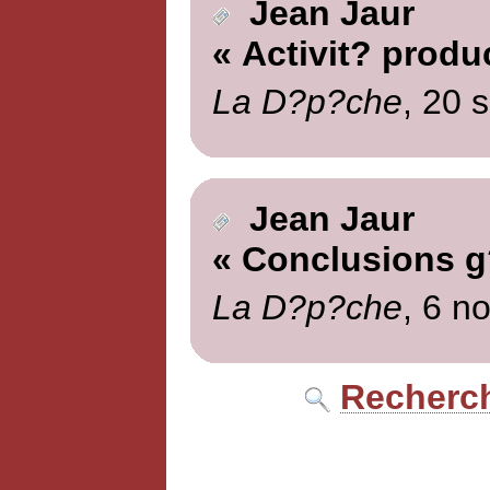
Jean Jaur
« Activit? produ
La D?p?che
, 20 
Jean Jaur
« Conclusions g
La D?p?che
, 6 n
Recherch