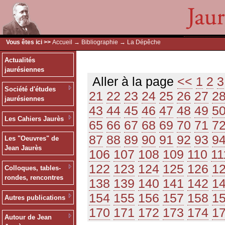
Vous êtes ici >>
Accueil
→
Bibliographie
→ La Dépêche
Actualités
jaurésiennes
Aller à la page
<<
1
2
3
Société d'études
21
22
23
24
25
26
27
2
jaurésiennes
43
44
45
46
47
48
49
5
Les Cahiers Jaurès
65
66
67
68
69
70
71
7
87
88
89
90
91
92
93
9
Les "Oeuvres" de
Jean Jaurès
106
107
108
109
110
11
122
123
124
125
126
1
Colloques, tables-
rondes, rencontres
138
139
140
141
142
1
154
155
156
157
158
1
Autres publications
170
171
172
173
174
1
Autour de Jean