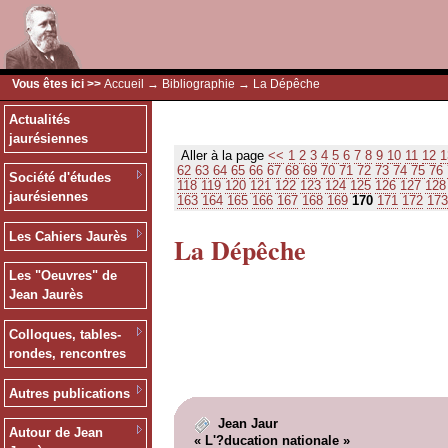
Vous êtes ici >>
Accueil
→
Bibliographie
→ La Dépêche
Actualités
jaurésiennes
Aller à la page
<<
1
2
3
4
5
6
7
8
9
10
11
12
1
62
63
64
65
66
67
68
69
70
71
72
73
74
75
76
Société d'études
118
119
120
121
122
123
124
125
126
127
128
jaurésiennes
163
164
165
166
167
168
169
170
171
172
173
Les Cahiers Jaurès
La Dépêche
Les "Oeuvres" de
Jean Jaurès
Colloques, tables-
rondes, rencontres
Autres publications
Jean Jaur
Autour de Jean
« L'?ducation nationale »