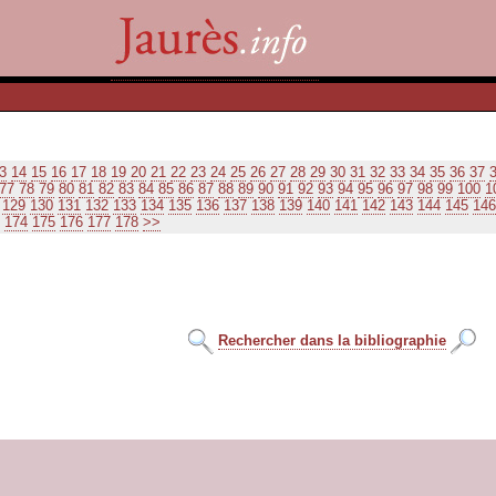
3
14
15
16
17
18
19
20
21
22
23
24
25
26
27
28
29
30
31
32
33
34
35
36
37
77
78
79
80
81
82
83
84
85
86
87
88
89
90
91
92
93
94
95
96
97
98
99
100
1
129
130
131
132
133
134
135
136
137
138
139
140
141
142
143
144
145
146
174
175
176
177
178
>>
Rechercher dans la bibliographie