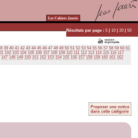
Les Cahiers Jaurès
Résultats par page :
5
|
10
|
20
|
50
38
39
40
41
42
43
44
45
46
47
48
49
50
51
52
53
54
55
56
57
58
59
60
61
01
102
103
104
105
106
107
108
109
110
111
112
113
114
115
116
117
147
148
149
150
151
152
153
154
155
156
157
158
159
160
161
162
Proposer une notice
dans cette catégorie