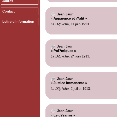
Jaurès
Contact
Jean Jaur
« Apparence et r?alit »
Lettre d'information
La D?p?che
, 11 juin 1913.
Jean Jaur
« Pol?miques »
La D?p?che
, 24 juin 1913.
Jean Jaur
« Justice immanente »
La D?p?che
, 2 juillet 1913.
Jean Jaur
« Le d?sarroi »