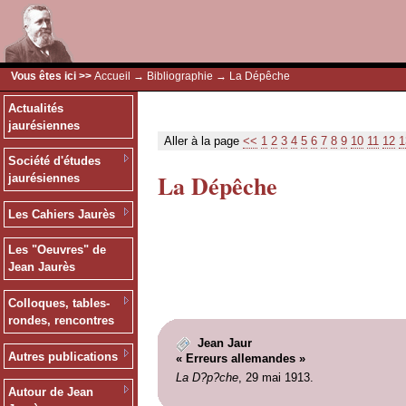
Vous êtes ici >>
Accueil
→
Bibliographie
→ La Dépêche
Actualités
jaurésiennes
Aller à la page
<<
1
2
3
4
5
6
7
8
9
10
11
12
1
Société d'études
La Dépêche
jaurésiennes
Les Cahiers Jaurès
Les "Oeuvres" de
Jean Jaurès
Colloques, tables-
rondes, rencontres
Jean Jaur
Autres publications
« Erreurs allemandes »
La D?p?che
, 29 mai 1913.
Autour de Jean