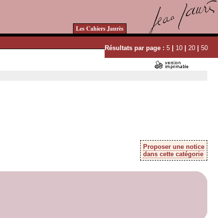
Les Cahiers Jaurès
Résultats par page :
5
|
10
|
20
|
50
Proposer une notice
dans cette catégorie