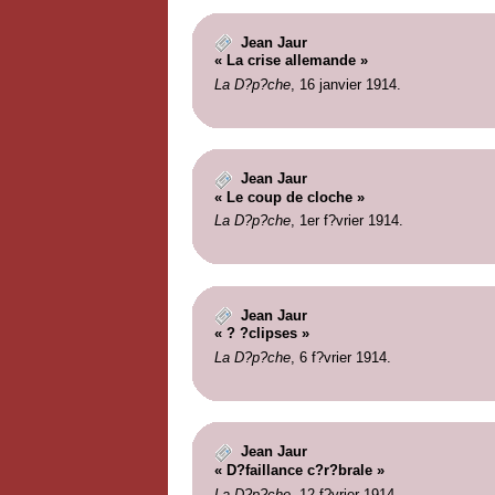
Jean Jaur
« La crise allemande »
La D?p?che
, 16 janvier 1914.
Jean Jaur
« Le coup de cloche »
La D?p?che
, 1er f?vrier 1914.
Jean Jaur
« ? ?clipses »
La D?p?che
, 6 f?vrier 1914.
Jean Jaur
« D?faillance c?r?brale »
La D?p?che
, 12 f?vrier 1914.