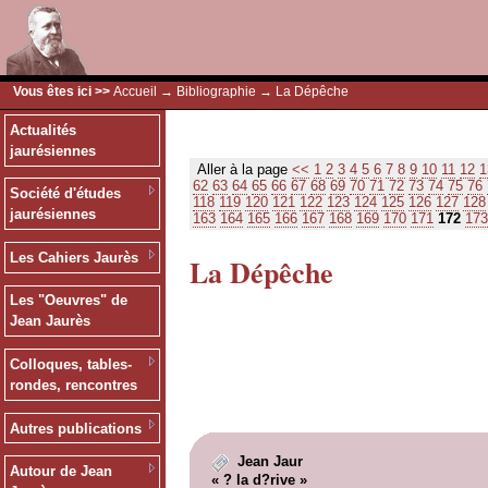
Vous êtes ici >>
Accueil
→
Bibliographie
→ La Dépêche
Actualités
jaurésiennes
Aller à la page
<<
1
2
3
4
5
6
7
8
9
10
11
12
1
62
63
64
65
66
67
68
69
70
71
72
73
74
75
76
Société d'études
118
119
120
121
122
123
124
125
126
127
128
jaurésiennes
163
164
165
166
167
168
169
170
171
172
173
Les Cahiers Jaurès
La Dépêche
Les "Oeuvres" de
Jean Jaurès
Colloques, tables-
rondes, rencontres
Autres publications
Jean Jaur
Autour de Jean
« ? la d?rive »