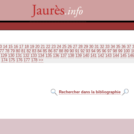
3
14
15
16
17
18
19
20
21
22
23
24
25
26
27
28
29
30
31
32
33
34
35
36
37
77
78
79
80
81
82
83
84
85
86
87
88
89
90
91
92
93
94
95
96
97
98
99
100
1
129
130
131
132
133
134
135
136
137
138
139
140
141
142
143
144
145
146
174
175
176
177
178
>>
Rechercher dans la bibliographie