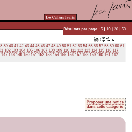
Les Cahiers Jaurès
Résultats par page :
5
|
10
|
20
|
50
38
39
40
41
42
43
44
45
46
47
48
49
50
51
52
53
54
55
56
57
58
59
60
61
01
102
103
104
105
106
107
108
109
110
111
112
113
114
115
116
117
147
148
149
150
151
152
153
154
155
156
157
158
159
160
161
162
Proposer une notice
dans cette catégorie