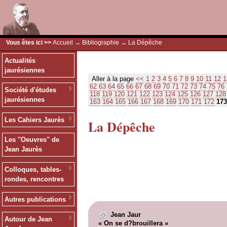
Vous êtes ici >>
Accueil
→
Bibliographie
→ La Dépêche
Actualités
jaurésiennes
Aller à la page
<<
1
2
3
4
5
6
7
8
9
10
11
12
1
62
63
64
65
66
67
68
69
70
71
72
73
74
75
76
Société d'études
118
119
120
121
122
123
124
125
126
127
128
jaurésiennes
163
164
165
166
167
168
169
170
171
172
173
Les Cahiers Jaurès
La Dépêche
Les "Oeuvres" de
Jean Jaurès
Colloques, tables-
rondes, rencontres
Autres publications
Jean Jaur
Autour de Jean
« On se d?brouillera »