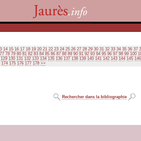
3
14
15
16
17
18
19
20
21
22
23
24
25
26
27
28
29
30
31
32
33
34
35
36
37
77
78
79
80
81
82
83
84
85
86
87
88
89
90
91
92
93
94
95
96
97
98
99
100
1
129
130
131
132
133
134
135
136
137
138
139
140
141
142
143
144
145
146
174
175
176
177
178
>>
Rechercher dans la bibliographie