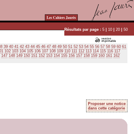
Les Cahiers Jaurès
Résultats par page :
5
|
10
|
20
|
50
38
39
40
41
42
43
44
45
46
47
48
49
50
51
52
53
54
55
56
57
58
59
60
61
01
102
103
104
105
106
107
108
109
110
111
112
113
114
115
116
117
147
148
149
150
151
152
153
154
155
156
157
158
159
160
161
162
Proposer une notice
dans cette catégorie