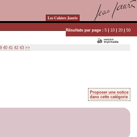
Les Cahiers Jaurès
Résultats par page :
5
|
10
|
20
|
50
9
40
41
42
43
>>
Proposer une notice
dans cette catégorie