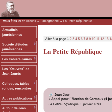
Vous êtes ici >>
Accueil
→
Bibliographie
→ La Petite République
Actualités
jaurésiennes
Aller à la page
1
2
3
4
5
6
7
8
9
10
11
12
13
1
Société d'études
La Petite République
jaurésiennes
Les Cahiers Jaurès
Les "Oeuvres" de
Jean Jaurès
Colloques, tables-
rondes, rencontres
Jean Jaur
Autres publications
« Appel pour l'?lection de Carmaux (4 jan
La Petite R?publique
, 5 janvier 1893.
Autour de Jean