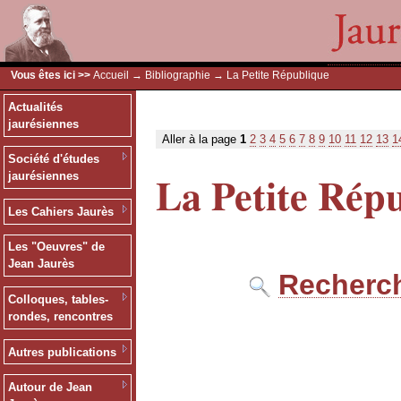
Vous êtes ici >>
Accueil
→
Bibliographie
→ La Petite République
Actualités
jaurésiennes
Aller à la page
1
2
3
4
5
6
7
8
9
10
11
12
13
1
Société d'études
La Petite Rép
jaurésiennes
Les Cahiers Jaurès
Les "Oeuvres" de
Jean Jaurès
Recherch
Colloques, tables-
rondes, rencontres
Autres publications
Autour de Jean