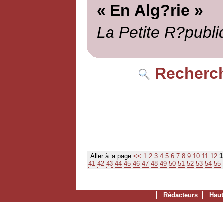
« En Alg?rie »
La Petite R?publi
Recherch
Aller à la page
<<
1
2
3
4
5
6
7
8
9
10
11
12
1
41
42
43
44
45
46
47
48
49
50
51
52
53
54
55
Rédacteurs
Haut