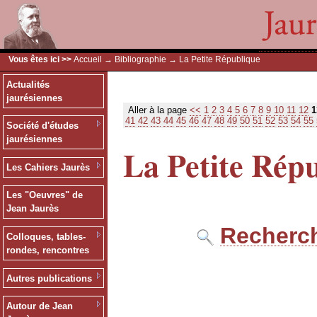
Vous êtes ici >>
Accueil
→
Bibliographie
→ La Petite République
Actualités
jaurésiennes
Aller à la page
<<
1
2
3
4
5
6
7
8
9
10
11
12
1
41
42
43
44
45
46
47
48
49
50
51
52
53
54
55
Société d'études
jaurésiennes
La Petite Rép
Les Cahiers Jaurès
Les "Oeuvres" de
Jean Jaurès
Recherch
Colloques, tables-
rondes, rencontres
Autres publications
Autour de Jean