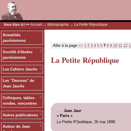
Vous êtes ici >>
Accueil
→
Bibliographie
→ La Petite République
Actualités
jaurésiennes
Aller à la page
<<
1
2
3
4
5
6
7
8
9
10
11
12
1
Société d'études
La Petite République
jaurésiennes
Les Cahiers Jaurès
Les "Oeuvres" de
Jean Jaurès
Colloques, tables-
rondes, rencontres
Jean Jaur
Autres publications
« Paris »
La Petite R?publique
, 26 mai 1898.
Autour de Jean