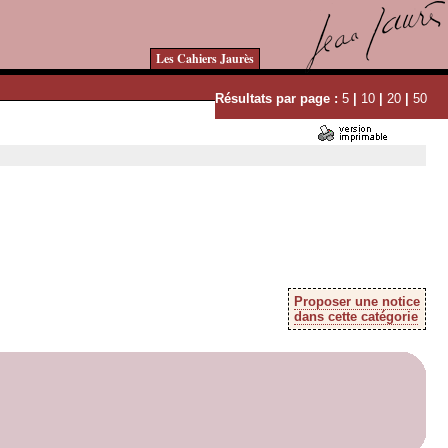
Les Cahiers Jaurès
Résultats par page :
5
|
10
|
20
|
50
Proposer une notice
dans cette catégorie