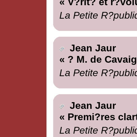
« V?rit? et r?vol
La Petite R?publi
Jean Jaur
« ? M. de Cavai
La Petite R?publi
Jean Jaur
« Premi?res clar
La Petite R?publi