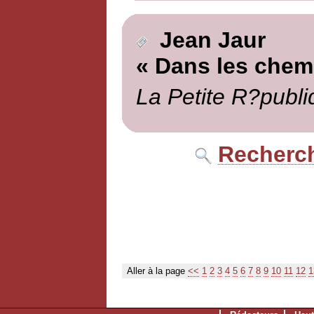
Jean Jaur
« Dans les chemi
La Petite R?publi
Recherch
Aller à la page
<<
1
2
3
4
5
6
7
8
9
10
11
12
1