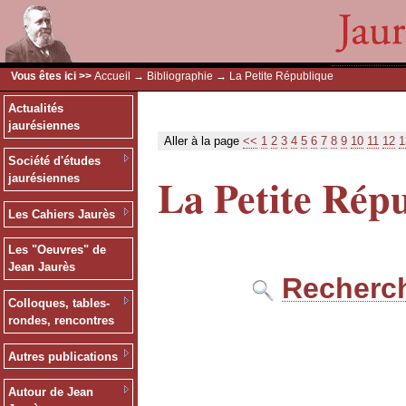
Vous êtes ici >>
Accueil
→
Bibliographie
→ La Petite République
Actualités
jaurésiennes
Aller à la page
<<
1
2
3
4
5
6
7
8
9
10
11
12
1
Société d'études
La Petite Rép
jaurésiennes
Les Cahiers Jaurès
Les "Oeuvres" de
Jean Jaurès
Recherch
Colloques, tables-
rondes, rencontres
Autres publications
Autour de Jean