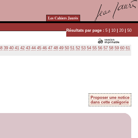
Les Cahiers Jaurès
Résultats par page :
5
|
10
|
20
|
50
38
39
40
41
42
43
44
45
46
47
48
49
50
51
52
53
54
55
56
57
58
59
60
61
Proposer une notice
dans cette catégorie