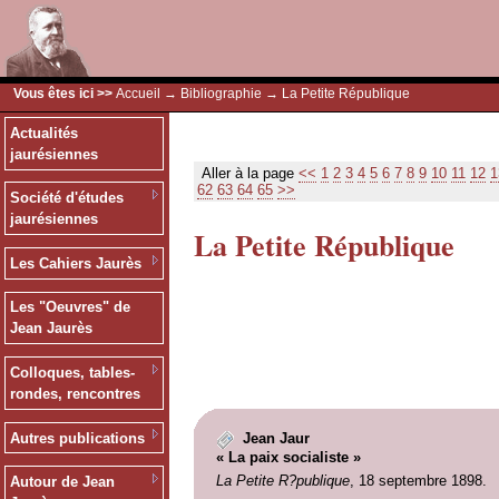
Vous êtes ici >>
Accueil
→
Bibliographie
→ La Petite République
Actualités
jaurésiennes
Aller à la page
<<
1
2
3
4
5
6
7
8
9
10
11
12
1
62
63
64
65
>>
Société d'études
jaurésiennes
La Petite République
Les Cahiers Jaurès
Les "Oeuvres" de
Jean Jaurès
Colloques, tables-
rondes, rencontres
Autres publications
Jean Jaur
« La paix socialiste »
La Petite R?publique
, 18 septembre 1898.
Autour de Jean