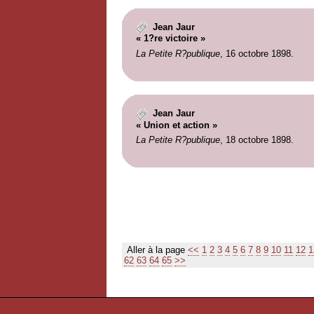
Jean Jaur
« 1?re victoire »
La Petite R?publique
, 16 octobre 1898.
Jean Jaur
« Union et action »
La Petite R?publique
, 18 octobre 1898.
Aller à la page
<<
1
2
3
4
5
6
7
8
9
10
11
12
1
62
63
64
65
>>