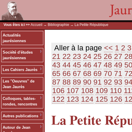
Vous êtes ici >>
Accueil
→
Bibliographie
→ La Petite République
Actualités
jaurésiennes
Aller à la page
<<
1
2
3
Société d'études
21
22
23
24
25
26
27
2
jaurésiennes
43
44
45
46
47
48
49
5
Les Cahiers Jaurès
65
66
67
68
69
70
71
7
87
88
89
90
91
92
93
9
Les "Oeuvres" de
Jean Jaurès
106
107
108
109
110
11
122
123
124
125
126
1
Colloques, tables-
rondes, rencontres
La Petite Rép
Autres publications
Autour de Jean