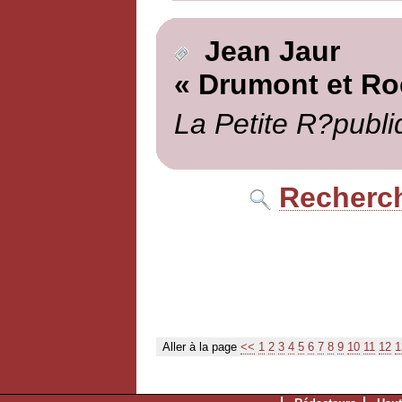
Jean Jaur
« Drumont et Ro
La Petite R?publi
Recherch
Aller à la page
<<
1
2
3
4
5
6
7
8
9
10
11
12
1