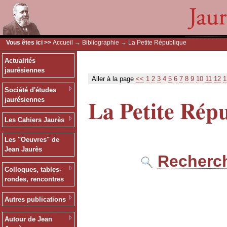
Vous êtes ici >>
Accueil
→
Bibliographie
→ La Petite République
Actualités
jaurésiennes
Aller à la page
<<
1
2
3
4
5
6
7
8
9
10
11
12
1
Société d'études
La Petite Rép
jaurésiennes
Les Cahiers Jaurès
Les "Oeuvres" de
Jean Jaurès
Recherch
Colloques, tables-
rondes, rencontres
Autres publications
Autour de Jean