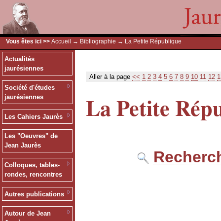
Vous êtes ici >>
Accueil
→
Bibliographie
→ La Petite République
Actualités
jaurésiennes
Aller à la page
<<
1
2
3
4
5
6
7
8
9
10
11
12
1
Société d'études
La Petite Rép
jaurésiennes
Les Cahiers Jaurès
Les "Oeuvres" de
Jean Jaurès
Recherch
Colloques, tables-
rondes, rencontres
Autres publications
Autour de Jean