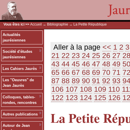
Vous êtes ici >>
Accueil
→
Bibliographie
→ La Petite République
Actualités
jaurésiennes
Aller à la page
<<
1
2
3
Société d'études
21
22
23
24
25
26
27
2
jaurésiennes
43
44
45
46
47
48
49
5
Les Cahiers Jaurès
65
66
67
68
69
70
71
7
87
88
89
90
91
92
93
9
Les "Oeuvres" de
Jean Jaurès
106
107
108
109
110
11
122
123
124
125
126
1
Colloques, tables-
rondes, rencontres
La Petite Rép
Autres publications
Autour de Jean