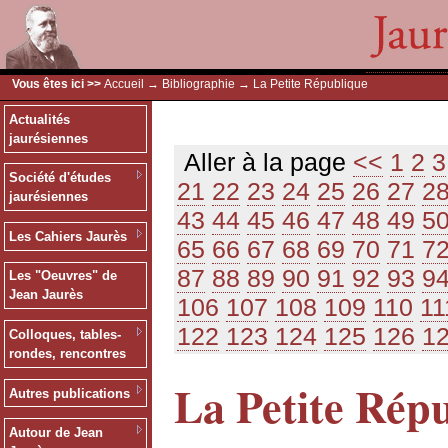
Vous êtes ici >>
Accueil
→
Bibliographie
→ La Petite République
Actualités
jaurésiennes
Aller à la page
<<
1
2
3
Société d'études
21
22
23
24
25
26
27
2
jaurésiennes
43
44
45
46
47
48
49
5
Les Cahiers Jaurès
65
66
67
68
69
70
71
7
87
88
89
90
91
92
93
9
Les "Oeuvres" de
Jean Jaurès
106
107
108
109
110
11
122
123
124
125
126
1
Colloques, tables-
rondes, rencontres
La Petite Rép
Autres publications
Autour de Jean