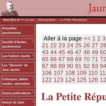
Vous êtes ici >>
Accueil
→
Bibliographie
→ La Petite République
Actualités
jaurésiennes
Aller à la page
<<
1
2
3
Société d'études
21
22
23
24
25
26
27
2
jaurésiennes
43
44
45
46
47
48
49
5
Les Cahiers Jaurès
65
66
67
68
69
70
71
7
87
88
89
90
91
92
93
9
Les "Oeuvres" de
Jean Jaurès
106
107
108
109
110
11
122
123
124
125
126
1
Colloques, tables-
rondes, rencontres
La Petite Rép
Autres publications
Autour de Jean