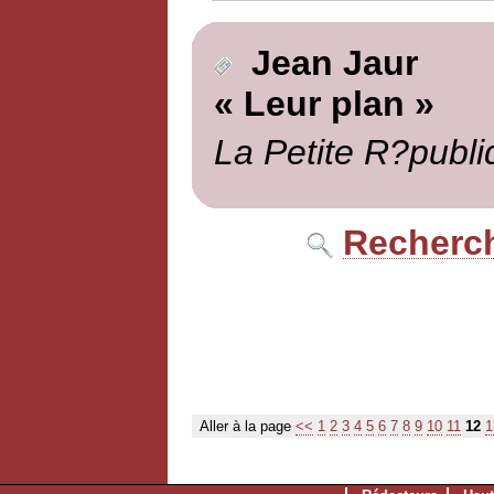
Jean Jaur
« Leur plan »
La Petite R?publi
Recherch
Aller à la page
<<
1
2
3
4
5
6
7
8
9
10
11
12
1