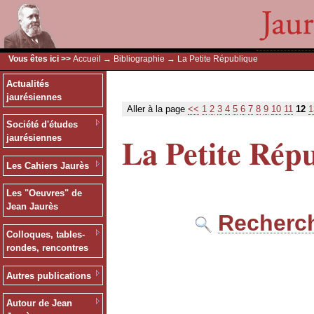
Vous êtes ici >>
Accueil
→
Bibliographie
→ La Petite République
Actualités
jaurésiennes
Aller à la page
<<
1
2
3
4
5
6
7
8
9
10
11
12
1
Société d'études
La Petite Rép
jaurésiennes
Les Cahiers Jaurès
Les "Oeuvres" de
Jean Jaurès
Recherch
Colloques, tables-
rondes, rencontres
Autres publications
Autour de Jean