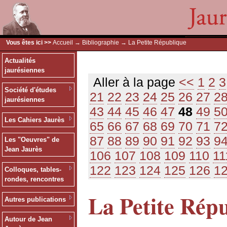
Vous êtes ici >>
Accueil
→
Bibliographie
→ La Petite République
Actualités
jaurésiennes
Aller à la page
<<
1
2
3
Société d'études
21
22
23
24
25
26
27
2
jaurésiennes
43
44
45
46
47
48
49
5
Les Cahiers Jaurès
65
66
67
68
69
70
71
7
87
88
89
90
91
92
93
9
Les "Oeuvres" de
Jean Jaurès
106
107
108
109
110
11
122
123
124
125
126
1
Colloques, tables-
rondes, rencontres
La Petite Rép
Autres publications
Autour de Jean