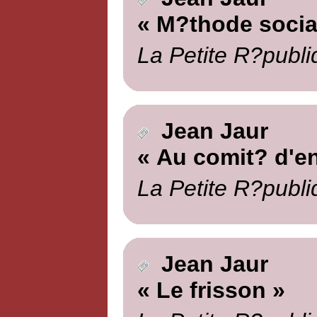
« M?thode social
La Petite R?publi
Jean Jaur
« Au comit? d'en
La Petite R?publi
Jean Jaur
« Le frisson »