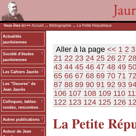
Vous êtes ici >>
Accueil
→
Bibliographie
→ La Petite République
Actualités
jaurésiennes
Aller à la page
<<
1
2
3
Société d'études
21
22
23
24
25
26
27
2
jaurésiennes
43
44
45
46
47
48
49
5
Les Cahiers Jaurès
65
66
67
68
69
70
71
7
87
88
89
90
91
92
93
9
Les "Oeuvres" de
Jean Jaurès
106
107
108
109
110
11
122
123
124
125
126
1
Colloques, tables-
rondes, rencontres
La Petite Rép
Autres publications
Autour de Jean