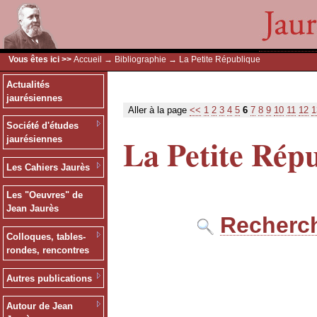
Vous êtes ici >>
Accueil
→
Bibliographie
→ La Petite République
Actualités
jaurésiennes
Aller à la page
<<
1
2
3
4
5
6
7
8
9
10
11
12
1
Société d'études
La Petite Rép
jaurésiennes
Les Cahiers Jaurès
Les "Oeuvres" de
Jean Jaurès
Recherch
Colloques, tables-
rondes, rencontres
Autres publications
Autour de Jean