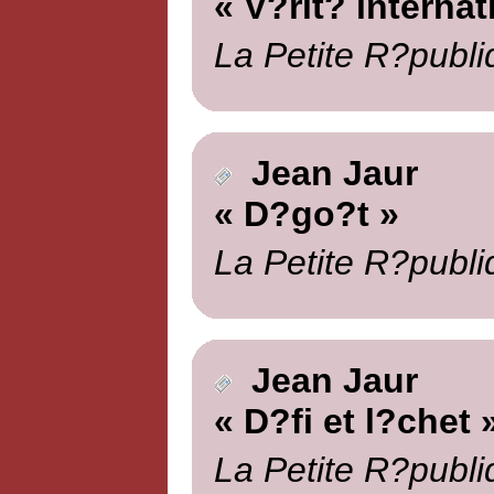
« V?rit? internat
La Petite R?publi
Jean Jaur
« D?go?t »
La Petite R?publi
Jean Jaur
« D?fi et l?chet 
La Petite R?publi