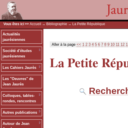
Vous êtes ici >>
Accueil
→
Bibliographie
→ La Petite République
Actualités
jaurésiennes
Aller à la page
<<
1
2
3
4
5
6
7
8
9
10
11
12
1
Société d'études
La Petite Rép
jaurésiennes
Les Cahiers Jaurès
Les "Oeuvres" de
Jean Jaurès
Recherch
Colloques, tables-
rondes, rencontres
Autres publications
Autour de Jean