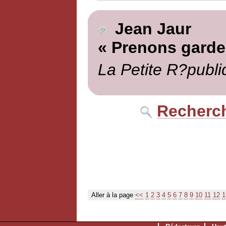
Jean Jaur
« Prenons garde
La Petite R?publi
Recherch
Aller à la page
<<
1
2
3
4
5
6
7
8
9
10
11
12
1