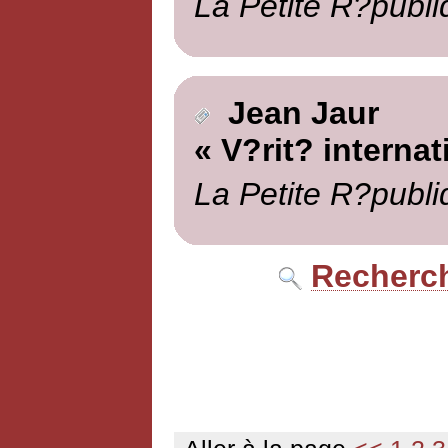
La Petite R?publi
Jean Jaur
« V?rit? internat
La Petite R?publi
Recherch