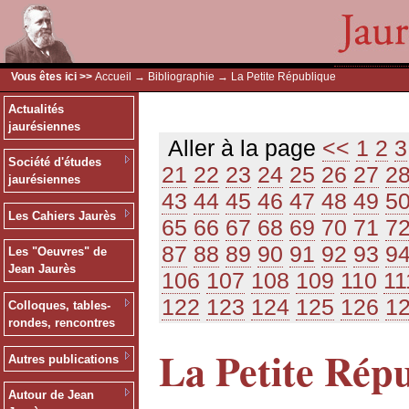
Vous êtes ici >>
Accueil
→
Bibliographie
→ La Petite République
Actualités
jaurésiennes
Aller à la page
<<
1
2
3
Société d'études
21
22
23
24
25
26
27
2
jaurésiennes
43
44
45
46
47
48
49
5
Les Cahiers Jaurès
65
66
67
68
69
70
71
7
87
88
89
90
91
92
93
9
Les "Oeuvres" de
Jean Jaurès
106
107
108
109
110
11
122
123
124
125
126
1
Colloques, tables-
rondes, rencontres
La Petite Rép
Autres publications
Autour de Jean