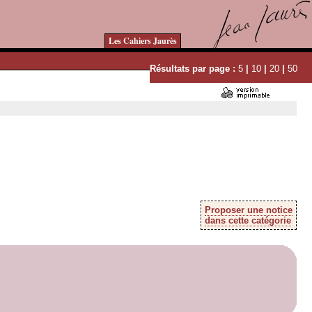
Les Cahiers Jaurès
Résultats par page :
5
|
10
|
20
|
50
Proposer une notice
dans cette catégorie