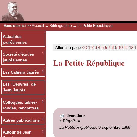
Vous êtes ici >>
Accueil
→
Bibliographie
→ La Petite République
Actualités
jaurésiennes
Aller à la page
<<
1
2
3
4
5
6
7
8
9
10
11
12
1
Société d'études
La Petite République
jaurésiennes
Les Cahiers Jaurès
Les "Oeuvres" de
Jean Jaurès
Colloques, tables-
rondes, rencontres
Jean Jaur
Autres publications
« D?go?t »
La Petite R?publique
, 9 septembre 1899.
Autour de Jean