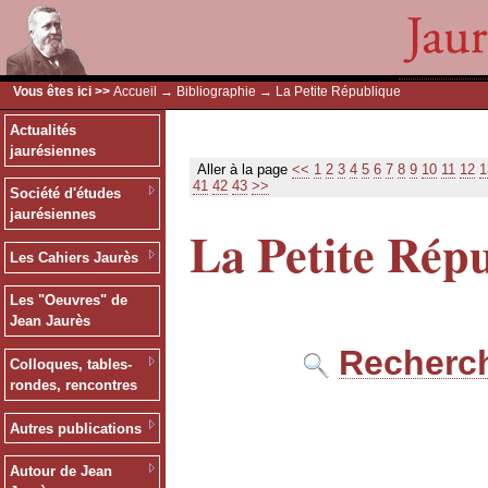
Vous êtes ici >>
Accueil
→
Bibliographie
→ La Petite République
Actualités
jaurésiennes
Aller à la page
<<
1
2
3
4
5
6
7
8
9
10
11
12
1
41
42
43
>>
Société d'études
jaurésiennes
La Petite Rép
Les Cahiers Jaurès
Les "Oeuvres" de
Jean Jaurès
Recherch
Colloques, tables-
rondes, rencontres
Autres publications
Autour de Jean