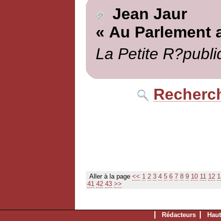
Jean Jaur
« Au Parlement 
La Petite R?publi
Recherch
Aller à la page
<<
1
2
3
4
5
6
7
8
9
10
11
12
1
41
42
43
>>
Rédacteurs
Haut