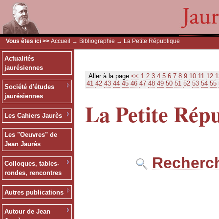
Vous êtes ici >>
Accueil
→
Bibliographie
→ La Petite République
Actualités
jaurésiennes
Aller à la page
<<
1
2
3
4
5
6
7
8
9
10
11
12
1
41
42
43
44
45
46
47
48
49
50
51
52
53
54
55
Société d'études
jaurésiennes
La Petite Rép
Les Cahiers Jaurès
Les "Oeuvres" de
Jean Jaurès
Recherch
Colloques, tables-
rondes, rencontres
Autres publications
Autour de Jean