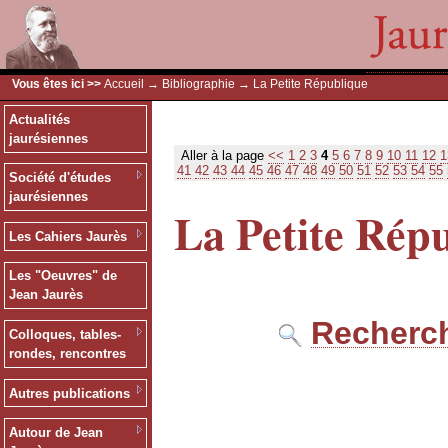
Vous êtes ici >>
Accueil
→
Bibliographie
→ La Petite République
Actualités
jaurésiennes
Aller à la page
<<
1
2
3
4
5
6
7
8
9
10
11
12
1
41
42
43
44
45
46
47
48
49
50
51
52
53
54
55
Société d'études
jaurésiennes
La Petite Rép
Les Cahiers Jaurès
Les "Oeuvres" de
Jean Jaurès
Recherch
Colloques, tables-
rondes, rencontres
Autres publications
Autour de Jean