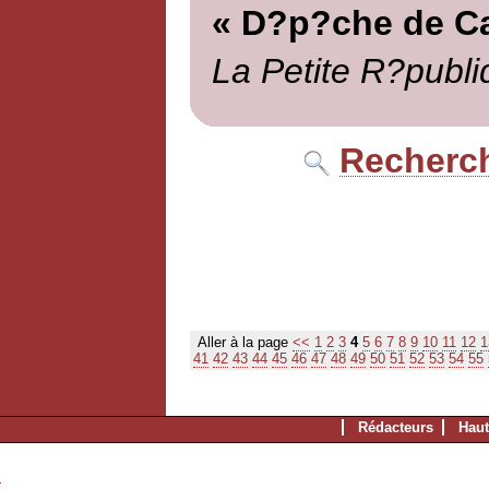
« D?p?che de Ca
La Petite R?publi
Recherch
Aller à la page
<<
1
2
3
4
5
6
7
8
9
10
11
12
1
41
42
43
44
45
46
47
48
49
50
51
52
53
54
55
Rédacteurs
Haut