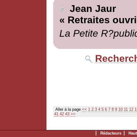
Jean Jaur
« Retraites ouvr
La Petite R?publi
Recherch
Aller à la page
<<
1
2
3
4
5
6
7
8
9
10
11
12
1
41
42
43
>>
Rédacteurs
Haut