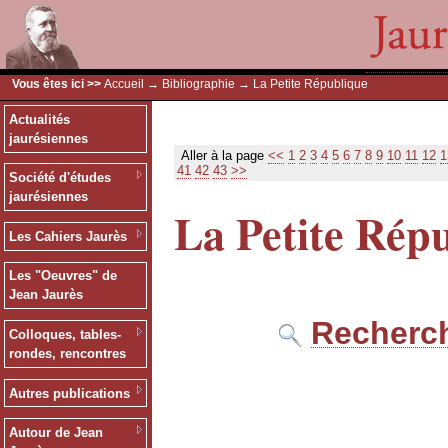
Vous êtes ici >>
Accueil
→
Bibliographie
→ La Petite République
Actualités
jaurésiennes
Aller à la page
<<
1
2
3
4
5
6
7
8
9
10
11
12
1
41
42
43
>>
Société d'études
jaurésiennes
La Petite Rép
Les Cahiers Jaurès
Les "Oeuvres" de
Jean Jaurès
Recherch
Colloques, tables-
rondes, rencontres
Autres publications
Autour de Jean